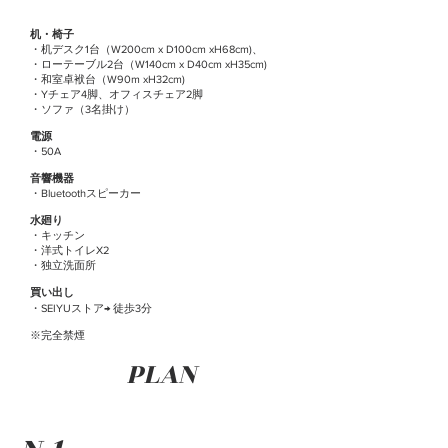
机・椅子
・机デスク1台（W200cm x D100cm xH68cm)、
・ローテーブル2台（W140cm x D40cm xH35cm)
・和室卓袱台（W90m xH32cm)
・Yチェア4脚、オフィスチェア2脚
・ソファ（3名掛け）
電源
・50A
音響機器
・Bluetoothスピーカー
水廻り
・キッチン
・洋式トイレX2
・独立洗面所
買い出し
・SEIYUストア→ 徒歩3分
※完全禁煙
​PLAN