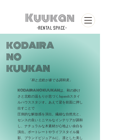
Kuukan
-rental space-
KODAIRA
NO
KUUKAN
「和と北欧が奏でる調和美」
KODAIRA NO KUUKAN
は、和の静け
さと北欧の温もりが息づくJapandiスタイ
ルハウススタジオ。あえて
梁を前面に押し
出すことで
圧倒的な解放感を演出。繊細な自然光と、
センスの良いミニマルなインテリアが調和
し、ナチュラルな木素材が心地よい余白を
演出。ポートレートやライフスタイル撮
影、ブランドビジュアルに、凛とした美し