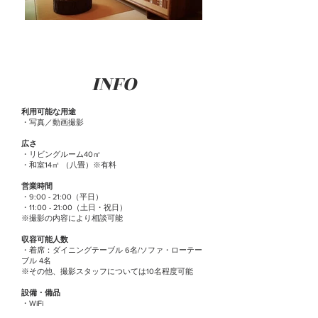
INFO
利用可能な用途
・写真／動画撮影
広さ
・リビングルーム40㎡
・和室14㎡ （八畳）※有料
営業時間
・9:00 - 21:00（平日）
・11:00 - 21:00（土日・祝日）
※撮影の内容により相談可能
収容可能人数
・着席：ダイニングテーブル 6名/ソファ・ロー
テー
ブル 4名
※その他、撮影スタッフについては10名程度可能
設備・備品
・WiFi