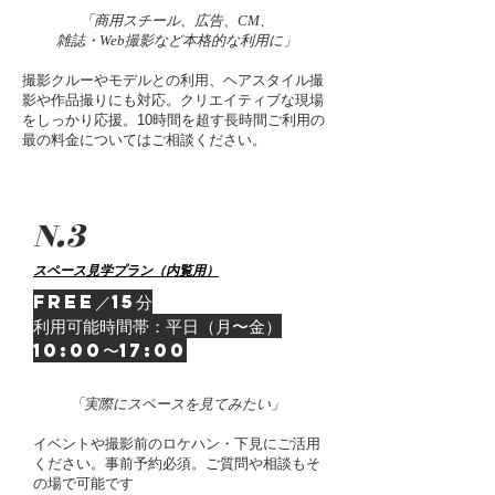
「商用スチール、広告、CM、
雑誌・Web撮影など本格的な利用に」
撮影クルーやモデルとの利用、ヘアスタイル撮
影や作品撮りにも対応。クリエイティブな現場
をしっかり応援。10時間を超す長時間ご利用の
最の料金についてはご相談ください。
N.3
スペース見学プラン（内覧用）
FREE／15分
利用可能時間帯：平日（月〜金）
10:00〜17:00
「実際にスペースを見てみたい」
イベントや撮影前のロケハン・下見にご活用
ください。
事前予約必須。ご質問や相談もそ
の場で可能です