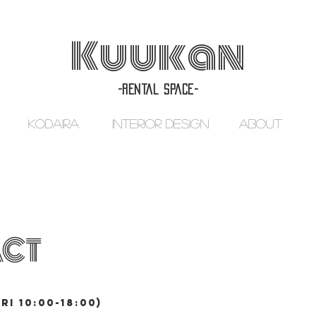
Kuukan
-rental space-
KODAIRA
INTERIOR DESIGN
ABOUT
CT
ri 10:00-18:00)