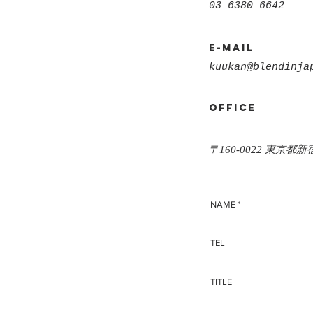
03 6380 6642
E-mail
kuukan@blendinja
office
BLEND IN JA
〒160-0022 東京